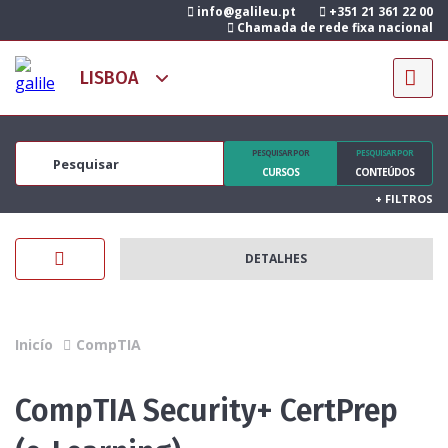
info@galileu.pt
+351 21 361 22 00
Chamada de rede fixa nacional
PESQUISAR POR
PESQUISAR POR
CURSOS
CONTEÚDOS
+
FILTROS
DETALHES
Inicío
CompTIA
CompTIA Security+ CertPrep