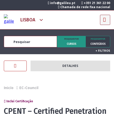
info@galileu.pt
+351 21 361 22 00
Chamada de rede fixa nacional
PESQUISAR POR
PESQUISAR POR
CURSOS
CONTEÚDOS
+
FILTROS
DETALHES
Inicío
EC-Council
Inclui Certificação
CPENT – Certified Penetration