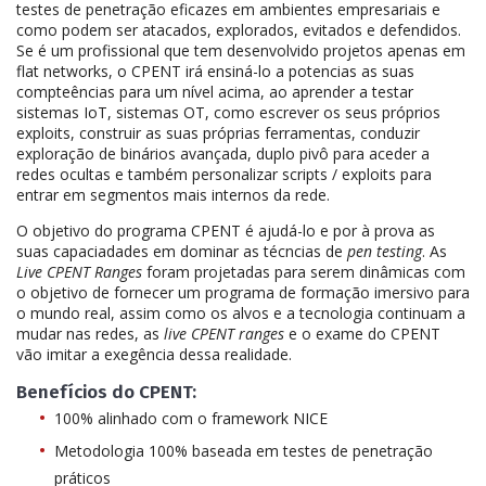
testes de penetração eficazes em ambientes empresariais e
como podem ser atacados, explorados, evitados e defendidos.
Se é um profissional que tem desenvolvido projetos apenas em
flat networks, o CPENT irá ensiná-lo a potencias as suas
compteências para um nível acima, ao aprender a testar
sistemas IoT, sistemas OT, como escrever os seus próprios
exploits, construir as suas próprias ferramentas, conduzir
exploração de binários avançada, duplo pivô para aceder a
redes ocultas e também personalizar scripts / exploits para
entrar em segmentos mais internos da rede.
O objetivo do programa CPENT é ajudá-lo e por à prova as
suas capaciadades em dominar as técncias de
pen testing
. As
Live
CPENT Ranges
foram projetadas para serem dinâmicas com
o objetivo de fornecer um programa de formação imersivo para
o mundo real, assim como os alvos e a tecnologia continuam a
mudar nas redes, as
live CPENT ranges
e o exame do CPENT
vão imitar a exegência dessa realidade.
Benefícios do CPENT:
100% alinhado com o framework NICE
Metodologia 100% baseada em testes de penetração
práticos