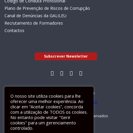
Código de Conduta Profissional
Plano de Prevenção de Riscos de Corrupção
Canal de Denúncias da GALILEU
Recrutamento de Formadores
Contactos
Subscrever Newsletter
Livro de Reclamações Electrónico
O nosso site utiliza cookies para lhe
oferecer uma melhor experiência. Ao
clicar em “Aceitar cookies”, concorda
com a utilização de TODOS os cookies.
GALILEU 2026 © Todos os direitos reservados
No entanto pode visitar "Gerir
cookies" para um gerenciamento
controlado.