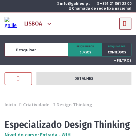
info@galileu.pt
+351 21 361 22 00
Chamada de rede fixa nacional
PESQUISAR POR
PESQUISAR POR
CURSOS
CONTEÚDOS
+
FILTROS
DETALHES
Inicío
Criatividade
Design Thinking
Especializado Design Thinking
Nível do curso: Entrada - 81H