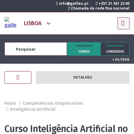
info@galileu.pt
+351 21 361 22 00
Chamada de rede fixa nacional
PESQUISAR POR
PESQUISAR POR
CURSOS
CONTEÚDOS
+
FILTROS
DETALHES
Inicío
Competências Empresariais
Inteligência Artificial
Curso Inteligência Artificial no