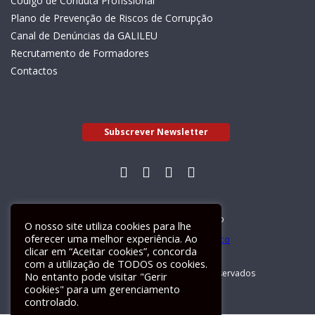
Código de Conduta Profissional
Plano de Prevenção de Riscos de Corrupção
Canal de Denúncias da GALILEU
Recrutamento de Formadores
Contactos
Subscrever Newsletter
Livro de Reclamações Electrónico
O nosso site utiliza cookies para lhe
oferecer uma melhor experiência. Ao
clicar em “Aceitar cookies”, concorda
com a utilização de TODOS os cookies.
GALILEU 2026 © Todos os direitos reservados
No entanto pode visitar "Gerir
cookies" para um gerenciamento
controlado.