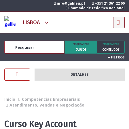
info@galileu.pt
+351 21 361 22 00
Chamada de rede fixa nacional
PESQUISAR POR
PESQUISAR POR
CURSOS
CONTEÚDOS
+
FILTROS
DETALHES
Inicío
Competências Empresariais
Atendimento, Vendas e Negociação
Curso Key Account