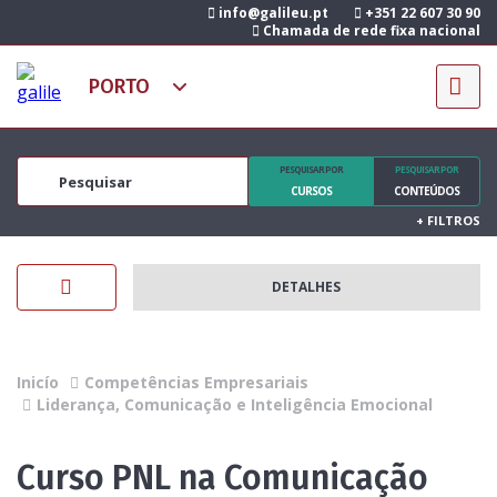
info@galileu.pt
+351 22 607 30 90
Chamada de rede fixa nacional
PESQUISAR POR
PESQUISAR POR
CURSOS
CONTEÚDOS
+
FILTROS
DETALHES
Inicío
Competências Empresariais
Liderança, Comunicação e Inteligência Emocional
Curso PNL na Comunicação