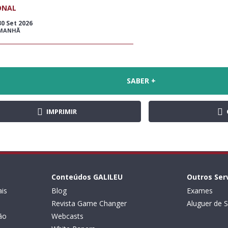
ONAL
30 Set 2026
MANHÃ
SABER +
IMPRIMIR
Conteúdos GALILEU
Outros Ser
is
Blog
Exames
Revista Game Changer
Aluguer de S
ão
Webcasts