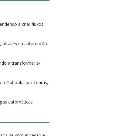
rendendo a criar fluxos
o
, através da automação
ndo a transformar e-
do o Outlook com Teams,
egras automáticas
essos de comunicação e