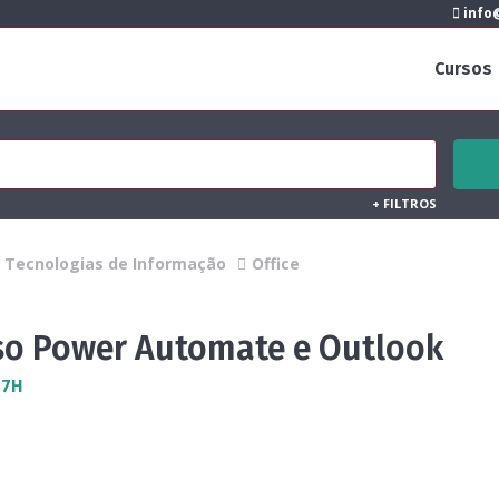
info@
Cursos
+
FILTROS
Tecnologias de Informação
Office
so Power Automate e Outlook
 7H