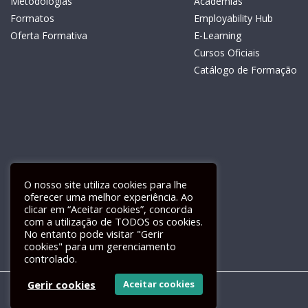
Metodologias
Academias
Formatos
Employability Hub
Oferta Formativa
E-Learning
Cursos Oficiais
Catálogo de Formação
O nosso site utiliza cookies para lhe
oferecer uma melhor experiência. Ao
clicar em “Aceitar cookies”, concorda
com a utilização de TODOS os cookies.
Livro de Reclamações Electrónico
No entanto pode visitar "Gerir
cookies" para um gerenciamento
controlado.
Gerir cookies
Aceitar cookies