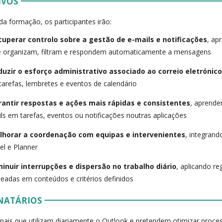
IVOS
 da formação, os participantes irão:
cuperar controlo sobre a gestão de e-mails e notificações
, ap
 organizam, filtram e respondem automaticamente a mensagens
duzir o esforço administrativo associado ao correio eletrónic
tarefas, lembretes e eventos de calendário
rantir respostas e ações mais rápidas e consistentes
, aprende
ls em tarefas, eventos ou notificações noutras aplicações
lhorar a coordenação com equipas e intervenientes
, integran
el e Planner
minuir interrupções e dispersão no trabalho diário
, aplicando r
eadas em conteúdos e critérios definidos
NATÁRIOS
onais que utilizam diariamente o Outlook e pretendem otimizar proc