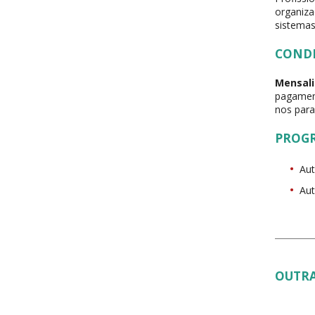
organiza
sistemas
COND
Mensali
pagament
nos para
PROG
Au
Au
OUTRA