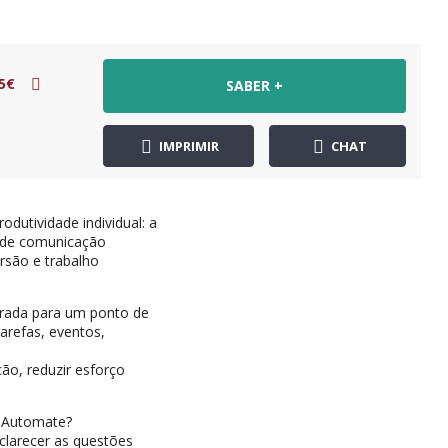
5€
SABER +
IMPRIMIR
CHAT
dutividade individual: a
s de comunicação
ersão e trabalho
trada para um ponto de
arefas, eventos,
ão, reduzir esforço
r Automate?
clarecer as questões