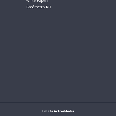
White Papers
Barómetro RH
Um site
ActiveMedia