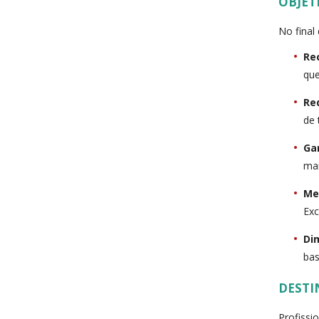
OBJET
No final
Re
que
Re
de 
Ga
mai
Me
Exc
Di
bas
DESTI
Profissi