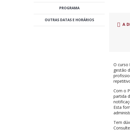
PROGRAMA
OUTRAS DATAS E HORÁRIOS
A D
O curso
gestão d
profissi
repetitiv
Com o Po
partida 
notifica
Esta for
administ
Tem dúv
Consult