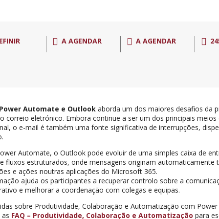
EFINIR
A AGENDAR
A AGENDAR
24
Power Automate e Outlook
aborda um dos maiores desafios da pro
o correio eletrónico. Embora continue a ser um dos principais meio
onal, o e-mail é também uma fonte significativa de interrupções, disp
o.
wer Automate, o Outlook pode evoluir de uma simples caixa de en
de fluxos estruturados, onde mensagens originam automaticamente t
ções e ações noutras aplicações do Microsoft 365.
mação ajuda os participantes a recuperar controlo sobre a comunicaç
rativo e melhorar a coordenação com colegas e equipas.
idas sobre Produtividade, Colaboração e Automatização com Powe
e as
FAQ – Produtividade, Colaboração e Automatização
para es