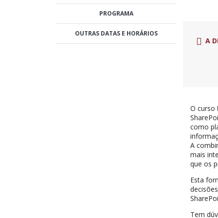
PROGRAMA
OUTRAS DATAS E HORÁRIOS
A D
O curso
SharePoi
como pla
informaç
A combin
mais int
que os 
Esta for
decisões
SharePoi
Tem dúv