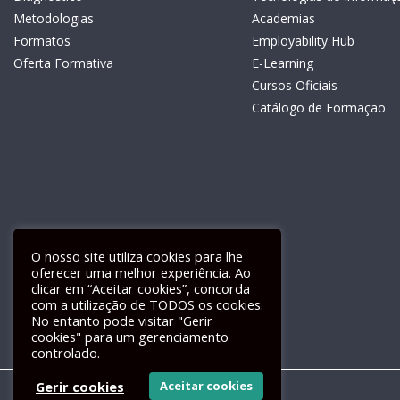
Metodologias
Academias
Formatos
Employability Hub
Oferta Formativa
E-Learning
Cursos Oficiais
Catálogo de Formação
O nosso site utiliza cookies para lhe
oferecer uma melhor experiência. Ao
clicar em “Aceitar cookies”, concorda
com a utilização de TODOS os cookies.
Livro de Reclamações Electrónico
No entanto pode visitar "Gerir
cookies" para um gerenciamento
controlado.
Gerir cookies
Aceitar cookies