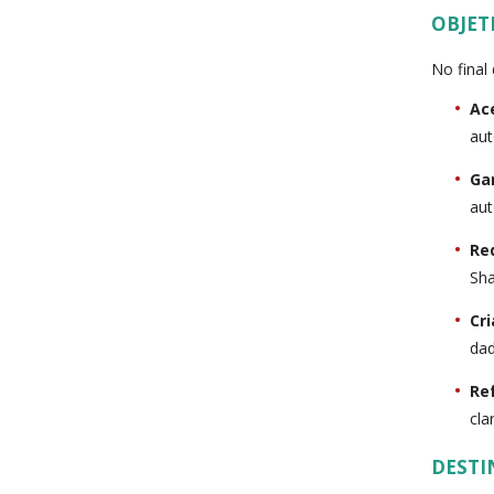
OBJET
No final
Ac
aut
Ga
aut
Re
Sha
Cri
dad
Re
cla
DESTI