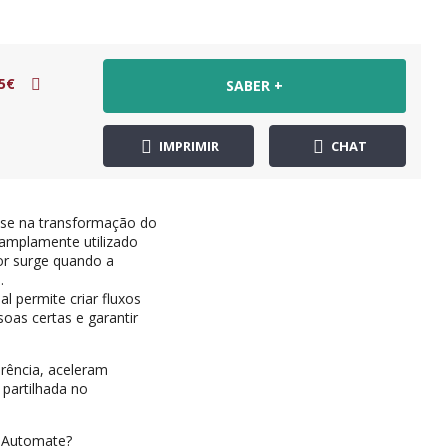
5€
SABER +
IMPRIMIR
CHAT
-se na transformação do
 amplamente utilizado
or surge quando a
.
l permite criar fluxos
soas certas e garantir
rência, aceleram
partilhada no
r Automate?