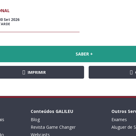
ONAL
30 Set 2026
TARDE
SABER +
IMPRIMIR
Conteúdos GALILEU
Outros Ser
is
Blog
Exames
Revista Game Changer
Aluguer de S
ão
Webcasts