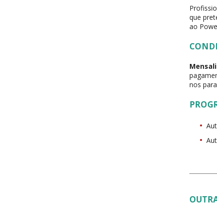
Profissi
que pret
ao Powe
COND
Mensali
pagament
nos para
PROG
Au
Aut
OUTRA