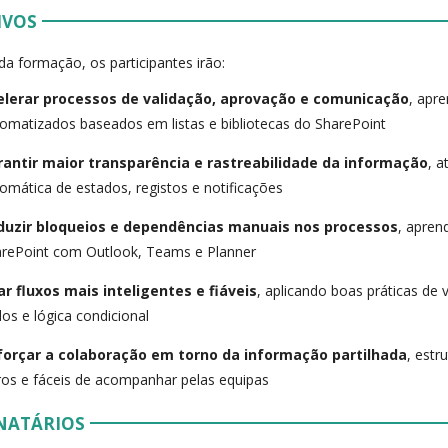
IVOS
 da formação, os participantes irão:
elerar processos de validação, aprovação e comunicação
, apre
omatizados baseados em listas e bibliotecas do SharePoint
rantir maior transparência e rastreabilidade da informação
, a
omática de estados, registos e notificações
duzir bloqueios e dependências manuais nos processos
, apren
rePoint com Outlook, Teams e Planner
ar fluxos mais inteligentes e fiáveis
, aplicando boas práticas de 
os e lógica condicional
forçar a colaboração em torno da informação partilhada
, est
ros e fáceis de acompanhar pelas equipas
NATÁRIOS