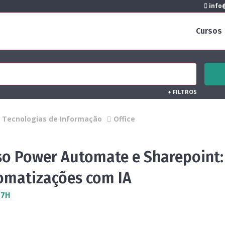
info@
Cursos
+
FILTROS
Tecnologias de Informação
Office
so Power Automate e Sharepoint:
omatizações com IA
 7H