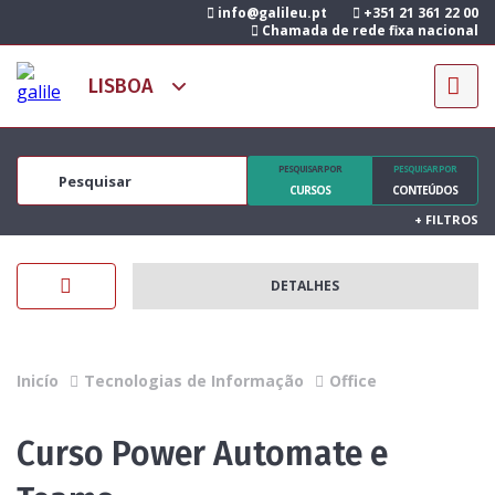
info@galileu.pt
+351 21 361 22 00
Chamada de rede fixa nacional
PESQUISAR POR
PESQUISAR POR
CURSOS
CONTEÚDOS
+
FILTROS
DETALHES
Inicío
Tecnologias de Informação
Office
Curso Power Automate e