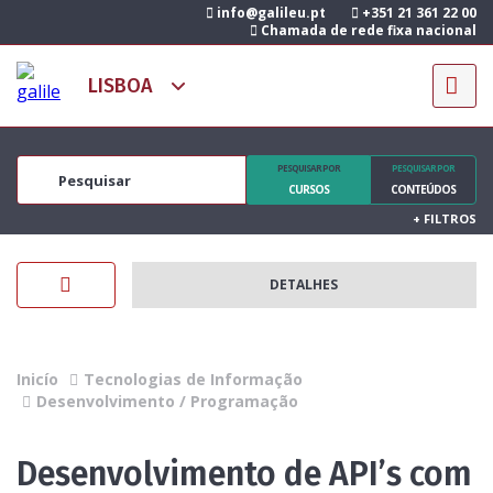
info@galileu.pt
+351 21 361 22 00
Chamada de rede fixa nacional
PESQUISAR POR
PESQUISAR POR
CURSOS
CONTEÚDOS
+
FILTROS
DETALHES
Inicío
Tecnologias de Informação
Desenvolvimento / Programação
Desenvolvimento de API’s com