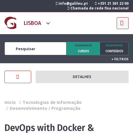
info@galileu.pt
+351 21 361 22 00
Chamada de rede fixa nacional
PESQUISAR POR
PESQUISAR POR
CURSOS
CONTEÚDOS
+
FILTROS
DETALHES
Inicío
Tecnologias de Informação
Desenvolvimento / Programação
DevOps with Docker &