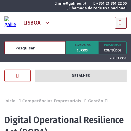
info@galileu.pt
+351 21 361 22 00
Chamada de rede fixa nacional
PESQUISAR POR
PESQUISAR POR
CURSOS
CONTEÚDOS
+
FILTROS
DETALHES
Inicío
Competências Empresariais
Gestão TI
Digital Operational Resilience