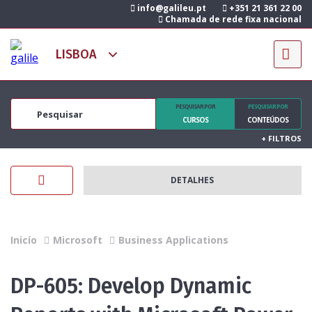
info@galileu.pt
+351 21 361 22 00
Chamada de rede fixa nacional
PESQUISAR POR
PESQUISAR POR
CURSOS
CONTEÚDOS
+
FILTROS
DETALHES
Inicío
Microsoft
Business Applications
DP-605: Develop Dynamic