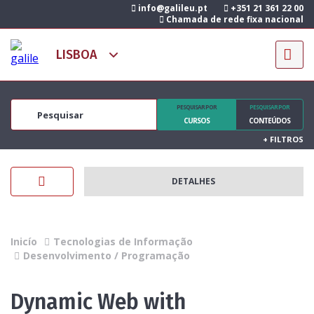
info@galileu.pt
+351 21 361 22 00
Chamada de rede fixa nacional
PESQUISAR POR
PESQUISAR POR
CURSOS
CONTEÚDOS
+
FILTROS
DETALHES
Inicío
Tecnologias de Informação
Desenvolvimento / Programação
Dynamic Web with