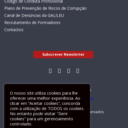
Código de Conduta Profissional
Plano de Prevenção de Riscos de Corrupção
Canal de Denúncias da GALILEU
Recrutamento de Formadores
Contactos
Subscrever Newsletter
Livro de Reclamações Electrónico
O nosso site utiliza cookies para lhe
oferecer uma melhor experiência. Ao
clicar em “Aceitar cookies”, concorda
com a utilização de TODOS os cookies.
GALILEU 2026 © Todos os direitos reservados
No entanto pode visitar "Gerir
cookies" para um gerenciamento
controlado.