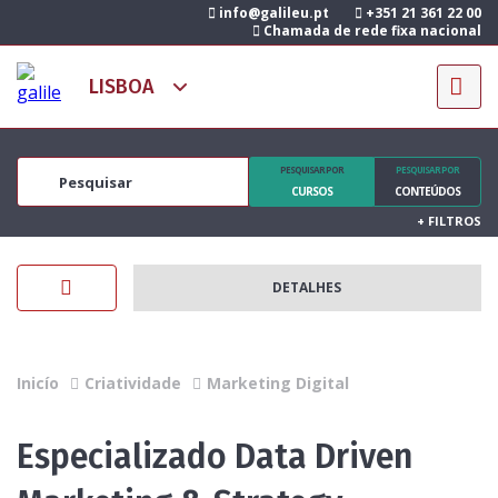
info@galileu.pt
+351 21 361 22 00
Chamada de rede fixa nacional
PESQUISAR POR
PESQUISAR POR
CURSOS
CONTEÚDOS
+
FILTROS
DETALHES
Inicío
Criatividade
Marketing Digital
Especializado Data Driven