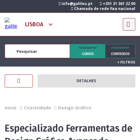
info@galileu.pt
+351 21 361 22 00
Chamada de rede fixa nacional
PESQUISAR POR
PESQUISAR POR
CURSOS
CONTEÚDOS
+
FILTROS
DETALHES
Inicío
Criatividade
Design Gráfico
Especializado Ferramentas de