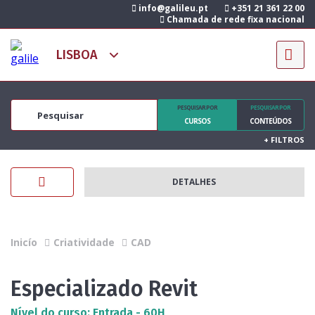
info@galileu.pt
+351 21 361 22 00
Chamada de rede fixa nacional
PESQUISAR POR
PESQUISAR POR
CURSOS
CONTEÚDOS
+
FILTROS
DETALHES
Inicío
Criatividade
CAD
Especializado Revit
Nível do curso: Entrada - 60H