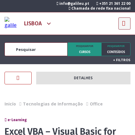
info@galileu.pt
+351 21 361 22 00
Chamada de rede fixa nacional
PESQUISAR POR
PESQUISAR POR
CURSOS
CONTEÚDOS
+
FILTROS
DETALHES
Inicío
Tecnologias de Informação
Office
e-Learning
Excel VBA – Visual Basic for