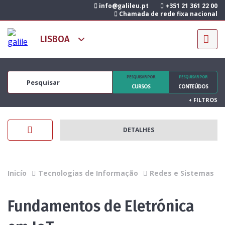
info@galileu.pt
+351 21 361 22 00
Chamada de rede fixa nacional
PESQUISAR POR
PESQUISAR POR
CURSOS
CONTEÚDOS
+
FILTROS
DETALHES
Inicío
Tecnologias de Informação
Redes e Sistemas
Fundamentos de Eletrónica