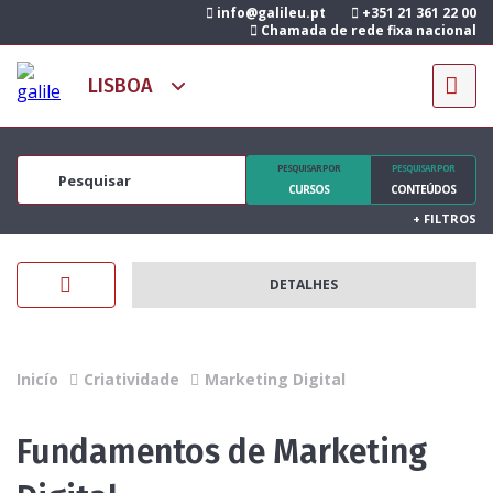
info@galileu.pt
+351 21 361 22 00
Chamada de rede fixa nacional
PESQUISAR POR
PESQUISAR POR
CURSOS
CONTEÚDOS
+
FILTROS
DETALHES
Inicío
Criatividade
Marketing Digital
Fundamentos de Marketing