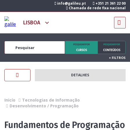
info@galileu.pt
+351 21 361 22 00
Chamada de rede fixa nacional
PESQUISAR POR
PESQUISAR POR
CURSOS
CONTEÚDOS
+
FILTROS
DETALHES
Inicío
Tecnologias de Informação
Desenvolvimento / Programação
Fundamentos de Programação