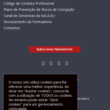
Código de Conduta Profissional
Plano de Prevenção de Riscos de Corrupção
Canal de Denúncias da GALILEU
Recrutamento de Formadores
Contactos
Subscrever Newsletter
Livro de Reclamações Electrónico
O nosso site utiliza cookies para lhe
oferecer uma melhor experiência. Ao
clicar em “Aceitar cookies”, concorda
com a utilização de TODOS os cookies.
GALILEU 2026 © Todos os direitos reservados
No entanto pode visitar "Gerir
cookies" para um gerenciamento
controlado.