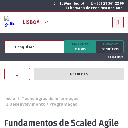
info@galileu.pt
+351 21 361 22 00
Chamada de rede fixa nacional
PESQUISAR POR
PESQUISAR POR
CURSOS
CONTEÚDOS
+
FILTROS
DETALHES
Inicío
Tecnologias de Informação
Desenvolvimento / Programação
Fundamentos de Scaled Agile