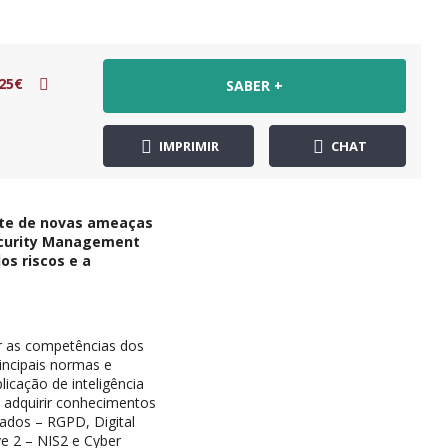
25€
SABER +
IMPRIMIR
CHAT
nte de novas ameaças
Security Management
os riscos e a
r as competências dos
incipais normas e
icação de inteligência
ão adquirir conhecimentos
ados – RGPD, Digital
ve 2 – NIS2 e Cyber