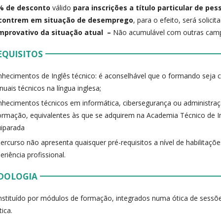
% de desconto
válido
para inscrições a título particular de pe
contrem em situação de desemprego
, para o efeito, será solicit
mprovativo da situação atual –
Não acumulável com outras camp
EQUISITOS
hecimentos de Inglês técnico: é aconselhável que o formando seja
uais técnicos na língua inglesa;
hecimentos técnicos em informática, cibersegurança ou administra
ormação, equivalentes às que se adquirem na Academia Técnico de 
iparada
ercurso não apresenta quaisquer pré-requisitos a nível de habilitaç
eriência profissional.
DOLOGIA
stituído por módulos de formação, integrados numa ótica de sessõe
tica.