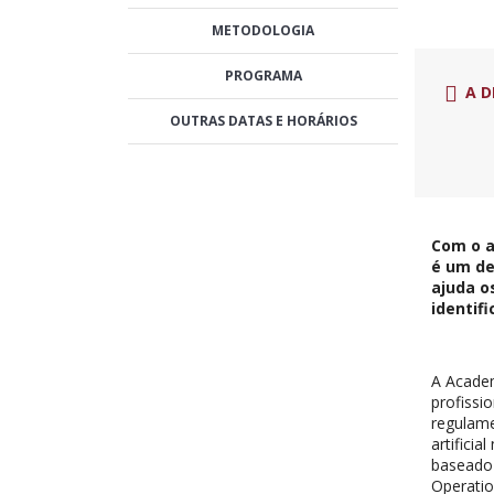
METODOLOGIA
PROGRAMA
A D
OUTRAS DATAS E HORÁRIOS
Com o a
é um de
ajuda o
identif
A Academ
profissi
regulame
artifici
baseado 
Operatio