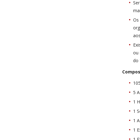
Ser
mai
Os 
org
aos
Exi
ou 
do
Compos
10
5 
1 
1 S
1 
1 E
1 E