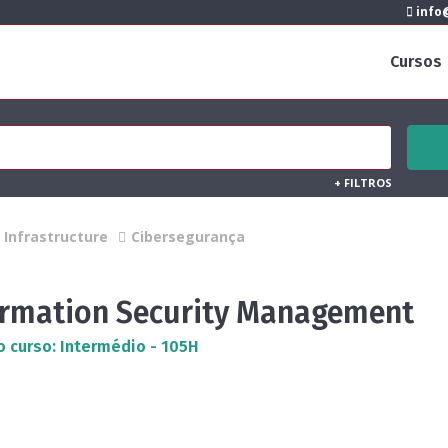
info@
Cursos
+
FILTROS
Infrastructure
Cibersegurança
ormation Security Management
o curso: Intermédio - 105H