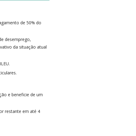
 pagamento de 50% do
o de desemprego,
ativo da situação atual
ILEU.
iculares.
ção e beneficie de um
lor restante em até 4