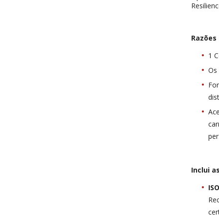
Resilien
Razões 
1 C
Os 
For
dis
Ace
ca
per
Inclui a
IS
Rec
cer