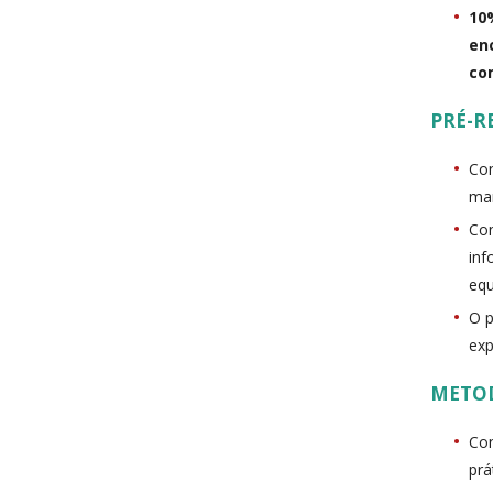
10
en
co
PRÉ-R
Con
man
Con
inf
equ
O p
exp
METO
Con
prá