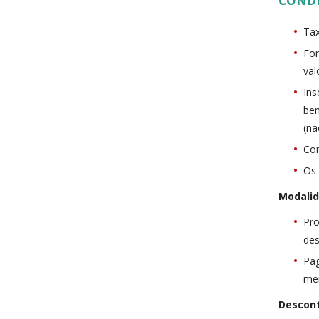
COND
Tax
For
val
Ins
ben
(nã
Con
Os 
Modali
Pro
des
Pag
men
Descont