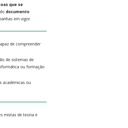
ssoas que se
ado
documento
anhas em vigor.
 capaz de compreender
ção de sistemas de
Informática ou formação
ões académicas ou
s mistas de teoria e