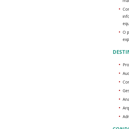
man
Con
inf
equ
O p
exp
DESTI
Pro
Aud
Con
Ges
Ana
Arq
Adm