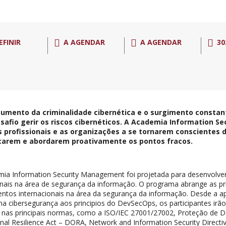
EFINIR
A AGENDAR
A AGENDAR
30
umento da criminalidade cibernética e o surgimento consta
safio gerir os riscos cibernéticos. A Academia Information 
s profissionais e as organizações a se tornarem conscientes d
icarem e abordarem proativamente os pontos fracos.
ia Information Security Management foi projetada para desenvolve
onais na área de segurança da informação. O programa abrange as pr
ntos internacionais na área da segurança da informação. Desde a apl
al na cibersegurança aos principios do DevSecOps, os participantes ir
nas principais normas, como a ISO/IEC 27001/27002, Proteção de D
nal Resilience Act – DORA, Network and Information Security Directi