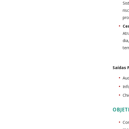
Sis
ris
pro
Ce
Atr
dia
ter
Saídas P
Aud
Inf
Chi
OBJET
Con