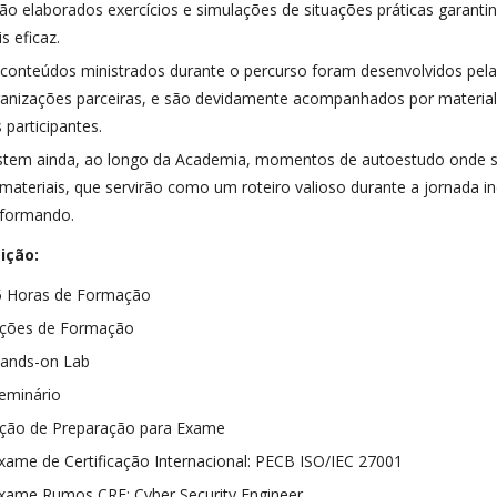
ão elaborados exercícios e simulações de situações práticas garan
s eficaz.
conteúdos ministrados durante o percurso foram desenvolvidos pel
anizações parceiras, e são devidamente acompanhados por material d
 participantes.
stem ainda, ao longo da Academia, momentos de autoestudo onde s
materiais, que servirão como um roteiro valioso durante a jornada i
 formando.
ição:
5 Horas de Formação
Ações de Formação
Hands-on Lab
eminário
Ação de Preparação para Exame
xame de Certificação Internacional: PECB ISO/IEC 27001
xame Rumos CRE: Cyber Security Engineer