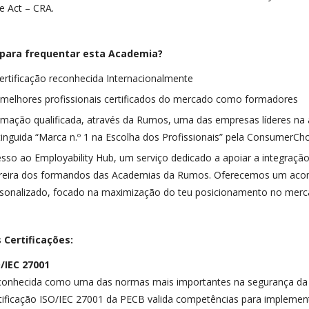
ce Act – CRA.
para frequentar esta Academia?
ertificação reconhecida Internacionalmente
melhores profissionais certificados do mercado como formadores
mação qualificada, através da Rumos, uma das empresas líderes na
tinguida “Marca n.º 1 na Escolha dos Profissionais” pela ConsumerCh
sso ao Employability Hub, um serviço dedicado a apoiar a integraçã
rreira dos formandos das Academias da Rumos. Oferecemos um a
sonalizado, focado na maximização do teu posicionamento no merca
s Certificações:
O/IEC 27001
onhecida como uma das normas mais importantes na segurança da 
tificação ISO/IEC 27001 da PECB valida competências para implement