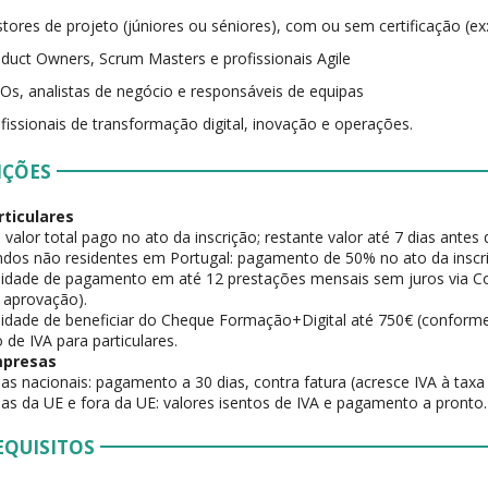
tores de projeto (júniores ou séniores), com ou sem certificação (e
duct Owners, Scrum Masters e profissionais Agile
s, analistas de negócio e responsáveis de equipas
fissionais de transformação digital, inovação e operações.
IÇÕES
rticulares
 valor total pago no ato da inscrição; restante valor até 7 dias antes 
dos não residentes em Portugal: pagamento de 50% no ato da inscr
ilidade de pagamento em até 12 prestações mensais sem juros via Cof
a aprovação).
ilidade de beneficiar do Cheque Formação+Digital até 750€ (conforme 
 de IVA para particulares.
mpresas
as nacionais: pagamento a 30 dias, contra fatura (acresce IVA à taxa 
as da UE e fora da UE: valores isentos de IVA e pagamento a pronto.
EQUISITOS