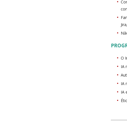
Con
con
Fam
Jir
Não
PROG
O I
IA 
Aut
IA 
IA
Éti