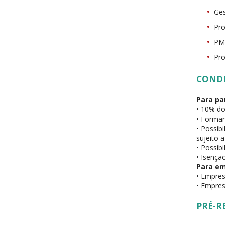
Ges
Pro
PMO
Pro
COND
Para pa
• 10% do
• Forman
• Possib
sujeito 
• Possib
• Isenção
Para e
• Empres
• Empres
PRÉ-R