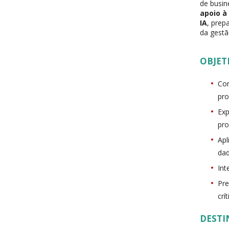
de busin
apoio à
IA
, prep
da gestã
OBJET
Com
pro
Exp
pro
Apl
da
Int
Pre
crít
DESTI