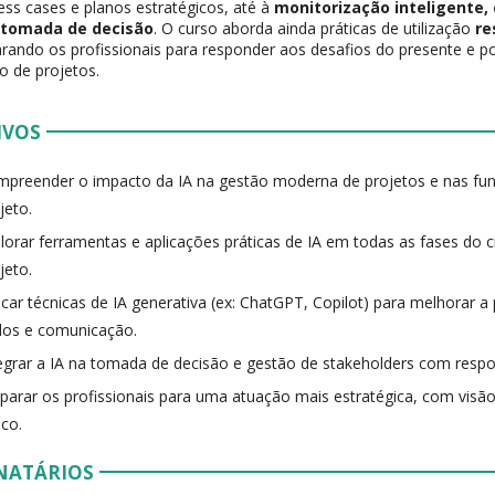
ess cases e planos estratégicos, até à
monitorização inteligente, 
 tomada de decisão
. O curso aborda ainda práticas de utilização
re
arando os profissionais para responder aos desafios do presente e po
o de projetos.
IVOS
preender o impacto da IA na gestão moderna de projetos e nas fu
jeto.
lorar ferramentas e aplicações práticas de IA em todas as fases do c
jeto.
icar técnicas de IA generativa (ex: ChatGPT, Copilot) para melhorar a 
dos e comunicação.
egrar a IA na tomada de decisão e gestão de stakeholders com respon
parar os profissionais para uma atuação mais estratégica, com visão 
ico.
NATÁRIOS