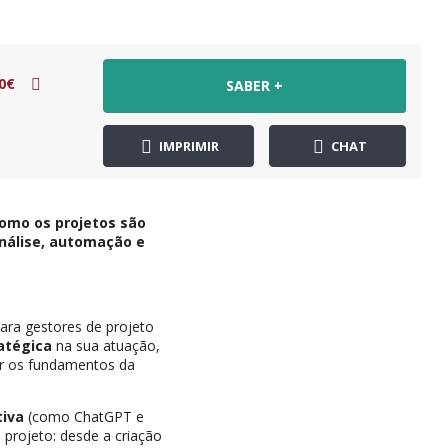
0€
SABER +
IMPRIMIR
CHAT
como os projetos são
nálise, automação e
 para gestores de projeto
ratégica
na sua atuação,
ir os fundamentos da
tiva
(como ChatGPT e
 projeto: desde a criação