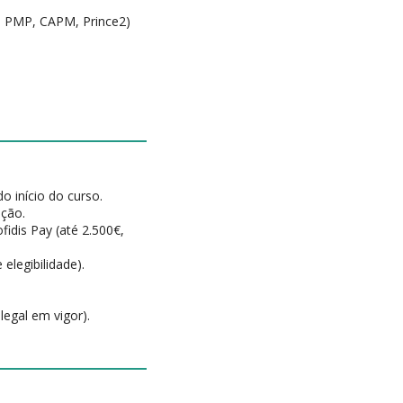
x: PMP, CAPM, Prince2)
do início do curso.
ição.
idis Pay (até 2.500€,
elegibilidade).
legal em vigor).