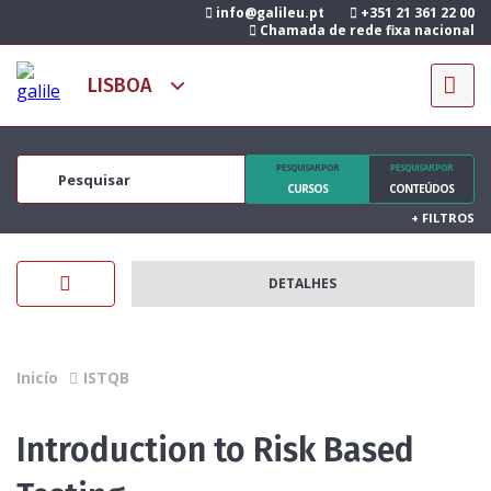
info@galileu.pt
+351 21 361 22 00
Chamada de rede fixa nacional
PESQUISAR POR
PESQUISAR POR
CURSOS
CONTEÚDOS
+
FILTROS
DETALHES
Inicío
ISTQB
Introduction to Risk Based