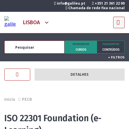
info@galileu.pt
+351 21 361 22 00
Chamada de rede fixa nacional
PESQUISAR POR
PESQUISAR POR
CURSOS
CONTEÚDOS
+
FILTROS
DETALHES
Inicío
PECB
ISO 22301 Foundation (e-