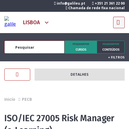
info@galileu.pt
+351 21 361 22 00
Chamada de rede fixa nacional
PESQUISAR POR
PESQUISAR POR
CURSOS
CONTEÚDOS
+
FILTROS
DETALHES
Inicío
PECB
ISO/IEC 27005 Risk Manager