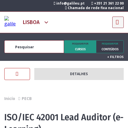
info@galileu.pt
+351 21 361 22 00
Chamada de rede fixa nacional
PESQUISAR POR
PESQUISAR POR
CURSOS
CONTEÚDOS
+
FILTROS
DETALHES
Inicío
PECB
ISO/IEC 42001 Lead Auditor (e-