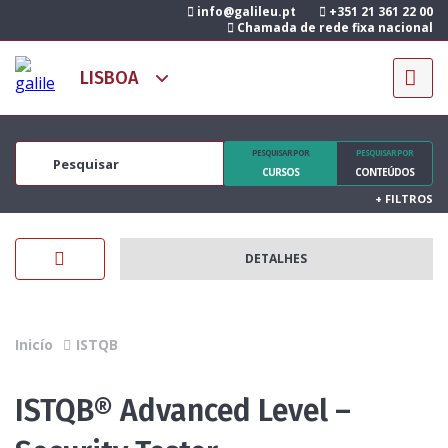
info@galileu.pt
+351 21 361 22 00
Chamada de rede fixa nacional
PESQUISAR POR
PESQUISAR POR
CURSOS
CONTEÚDOS
+
FILTROS
DETALHES
Inicío
ISTQB
ISTQB® Advanced Level –