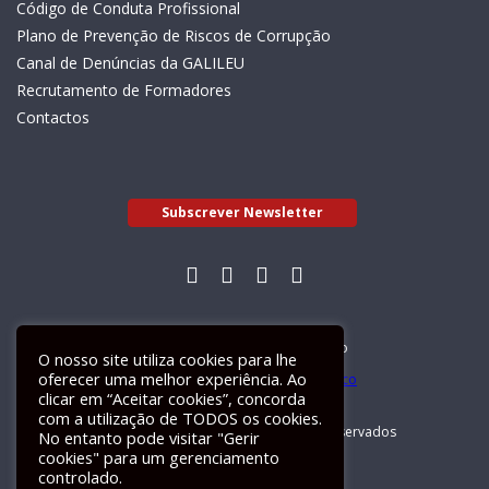
Código de Conduta Profissional
Plano de Prevenção de Riscos de Corrupção
Canal de Denúncias da GALILEU
Recrutamento de Formadores
Contactos
Subscrever Newsletter
Livro de Reclamações Electrónico
O nosso site utiliza cookies para lhe
oferecer uma melhor experiência. Ao
clicar em “Aceitar cookies”, concorda
com a utilização de TODOS os cookies.
GALILEU 2026 © Todos os direitos reservados
No entanto pode visitar "Gerir
cookies" para um gerenciamento
controlado.