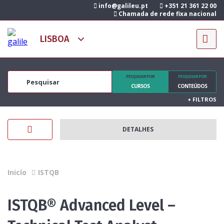
info@galileu.pt
+351 21 361 22 00
Chamada de rede fixa nacional
PESQUISAR POR
PESQUISAR POR
CURSOS
CONTEÚDOS
+
FILTROS
DETALHES
Inicío
ISTQB
ISTQB® Advanced Level –