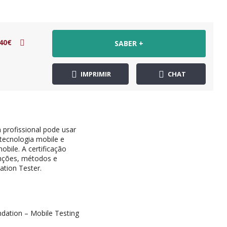
40€
SABER +
IMPRIMIR
CHAT
 profissional pode usar
 tecnologia mobile e
bile. A certificação
unções, métodos e
ation Tester.
dation – Mobile Testing