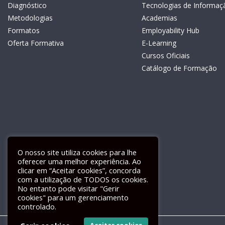
Diagnóstico
Tecnologias de Informaç
Metodologias
Academias
Formatos
Employability Hub
Oferta Formativa
E-Learning
Cursos Oficiais
Catálogo de Formação
O nosso site utiliza cookies para lhe
oferecer uma melhor experiência. Ao
clicar em “Aceitar cookies”, concorda
com a utilização de TODOS os cookies.
Livro de Reclamações Electrónico
No entanto pode visitar "Gerir
cookies" para um gerenciamento
controlado.