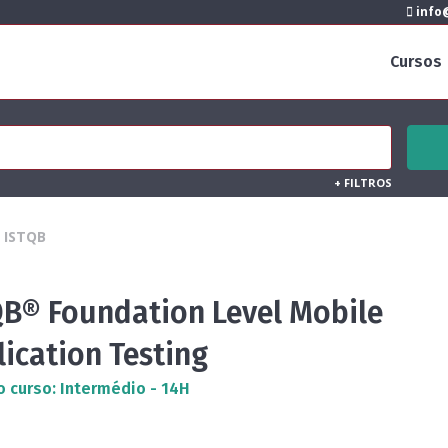
info@
Cursos
+
FILTROS
ISTQB
QB® Foundation Level Mobile
ication Testing
o curso: Intermédio - 14H