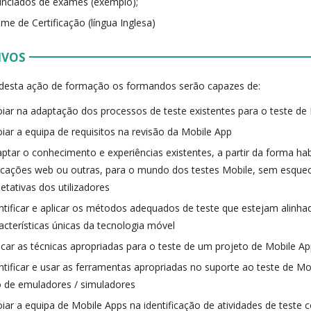
nciados de exames (exemplo);
me de Certificação (língua Inglesa)
IVOS
 desta ação de formação os formandos serão capazes de:
iar na adaptação dos processos de teste existentes para o teste de
iar a equipa de requisitos na revisão da Mobile App
ptar o conhecimento e experiências existentes, a partir da forma hab
icações web ou outras, para o mundo dos testes Mobile, sem esquec
etativas dos utilizadores
ntificar e aplicar os métodos adequados de teste que estejam alinh
acterísticas únicas da tecnologia móvel
icar as técnicas apropriadas para o teste de um projeto de Mobile A
ntificar e usar as ferramentas apropriadas no suporte ao teste de Mo
 de emuladores / simuladores
iar a equipa de Mobile Apps na identificação de atividades de teste 