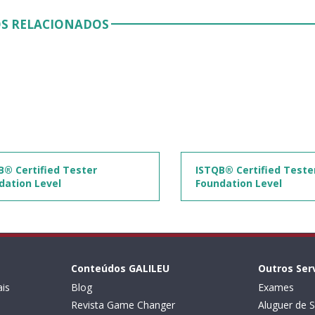
S RELACIONADOS
B® Certified Tester
ISTQB® Certified Teste
dation Level
Foundation Level
Conteúdos GALILEU
Outros Ser
is
Blog
Exames
Revista Game Changer
Aluguer de S