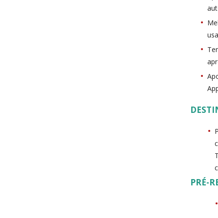
aut
Mel
usa
Ter
apr
Apo
Ap
DESTI
P
c
c
PRÉ-R