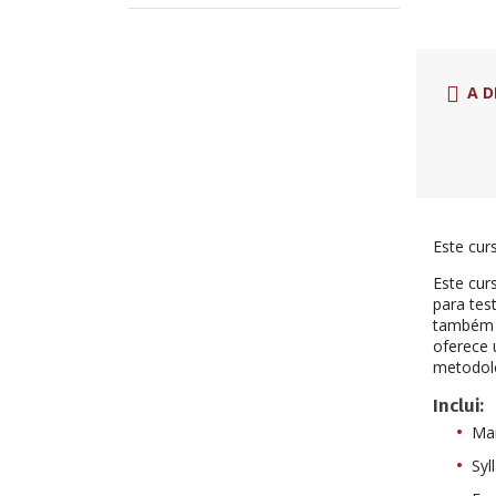
A D
Este cur
Este cur
para tes
também a
oferece 
metodolo
Inclui:
Ma
Syl