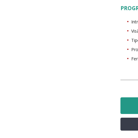
PROG
Int
Vi
Tip
Pro
Fe