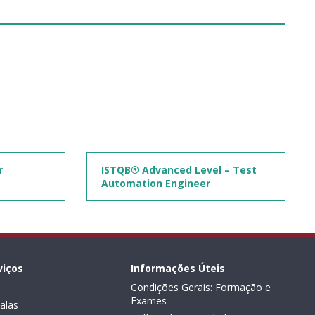
r
ISTQB® Advanced Level – Test
Automation Engineer
viços
Informações Úteis
Condições Gerais: Formação e
Exames
alas