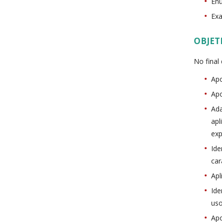
Enu
Exa
OBJET
No final
Apo
Apo
Ada
apl
exp
Ide
car
Apl
Ide
uso
Apo