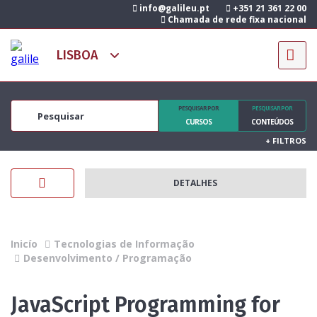
info@galileu.pt
+351 21 361 22 00
Chamada de rede fixa nacional
PESQUISAR POR
PESQUISAR POR
CURSOS
CONTEÚDOS
+
FILTROS
DETALHES
Inicío
Tecnologias de Informação
Desenvolvimento / Programação
JavaScript Programming for