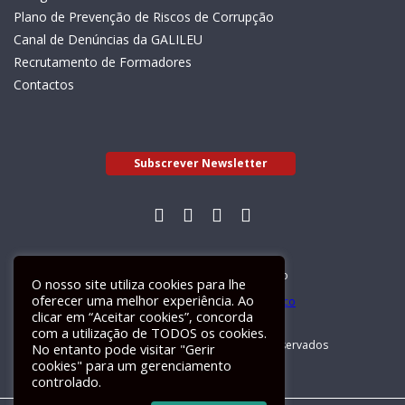
Plano de Prevenção de Riscos de Corrupção
Canal de Denúncias da GALILEU
Recrutamento de Formadores
Contactos
Subscrever Newsletter
Livro de Reclamações Electrónico
O nosso site utiliza cookies para lhe
oferecer uma melhor experiência. Ao
clicar em “Aceitar cookies”, concorda
com a utilização de TODOS os cookies.
GALILEU 2026 © Todos os direitos reservados
No entanto pode visitar "Gerir
cookies" para um gerenciamento
controlado.