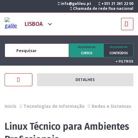
info@galileu.pt
+351 21 361 22 00
Chamada de rede fixa nacional
PESQUISAR POR
PESQUISAR POR
CURSOS
CONTEÚDOS
+
FILTROS
DETALHES
Inicío
Tecnologias de Informação
Redes e Sistemas
Linux Técnico para Ambientes