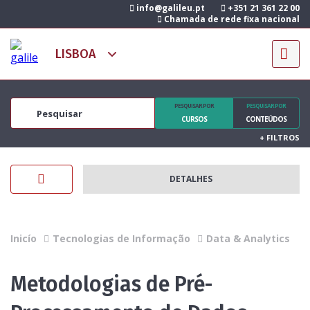
info@galileu.pt
+351 21 361 22 00
Chamada de rede fixa nacional
PESQUISAR POR
PESQUISAR POR
CURSOS
CONTEÚDOS
+
FILTROS
DETALHES
Inicío
Tecnologias de Informação
Data & Analytics
Metodologias de Pré-