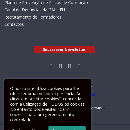
Plano de Prevenção de Riscos de Corrupção
Canal de Denúncias da GALILEU
Recrutamento de Formadores
Contactos
Subscrever Newsletter
Livro de Reclamações Electrónico
O nosso site utiliza cookies para lhe
oferecer uma melhor experiência. Ao
clicar em “Aceitar cookies”, concorda
com a utilização de TODOS os cookies.
GALILEU 2026 © Todos os direitos reservados
No entanto pode visitar "Gerir
cookies" para um gerenciamento
controlado.