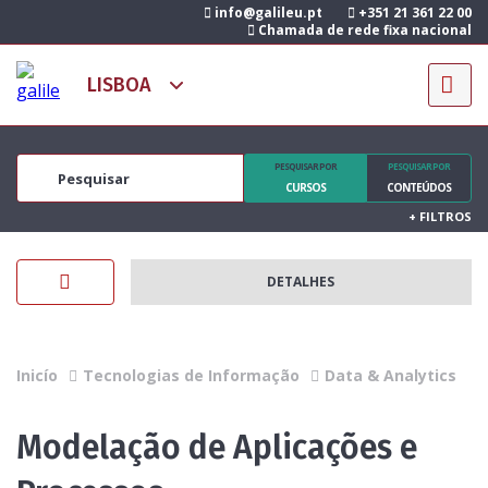
info@galileu.pt
+351 21 361 22 00
Chamada de rede fixa nacional
PESQUISAR POR
PESQUISAR POR
CURSOS
CONTEÚDOS
+
FILTROS
DETALHES
Inicío
Tecnologias de Informação
Data & Analytics
Modelação de Aplicações e