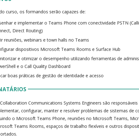
 do curso, os formandos serão capazes de:
enhar e implementar o Teams Phone com conectividade PSTN (Calli
nect, Direct Routing)
ir reuniões, webinars e town halls no Teams
figurar dispositivos Microsoft Teams Rooms e Surface Hub
itorizar e otimizar o desempenho utilizando ferramentas de admini
erShell e o Call Quality Dashboard
icar boas práticas de gestão de identidade e acesso
NATÁRIOS
Collaboration Communications Systems Engineers são responsáveis 
lementar, configurar, manter e resolver problemas de sistemas de c
luindo o Microsoft Teams Phone, reuniões no Microsoft Teams, Mi
rosoft Teams Rooms, espaços de trabalho flexíveis e outros dispositi
ortados.