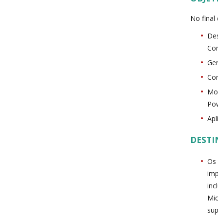
No final
Des
Con
Ger
Con
Mon
Pow
Apl
DESTI
Os 
imp
inc
Mic
sup