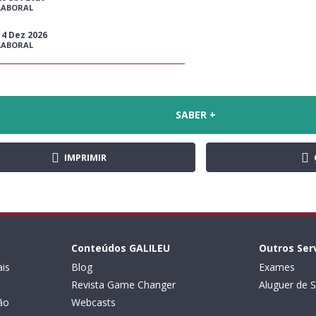
LABORAL
14 Dez 2026
LABORAL
SABER +
IMPRIMIR
Conteúdos GALILEU
Outros Ser
is
Blog
Exames
Revista Game Changer
Aluguer de S
ão
Webcasts