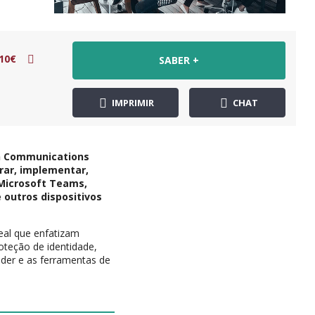
10€
SABER +
IMPRIMIR
CHAT
on Communications
urar, implementar,
 Microsoft Teams,
outros dispositivos
eal que enfatizam
oteção de identidade,
nder e as ferramentas de