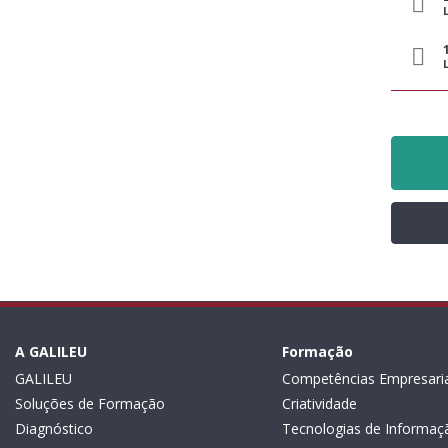
A GALILEU
Formação
GALILEU
Competências Empresaria
Soluções de Formação
Criatividade
Diagnóstico
Tecnologias de Informaç