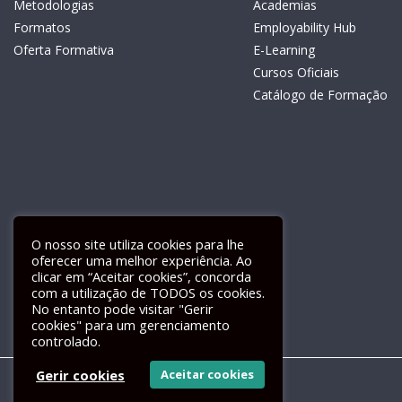
Metodologias
Academias
Formatos
Employability Hub
Oferta Formativa
E-Learning
Cursos Oficiais
Catálogo de Formação
O nosso site utiliza cookies para lhe
oferecer uma melhor experiência. Ao
clicar em “Aceitar cookies”, concorda
com a utilização de TODOS os cookies.
Livro de Reclamações Electrónico
No entanto pode visitar "Gerir
cookies" para um gerenciamento
controlado.
Gerir cookies
Aceitar cookies