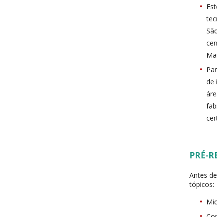
Est
tec
São
cen
Man
Par
de 
áre
fab
cer
PRÉ-R
Antes de
tópicos:
Mic
Con