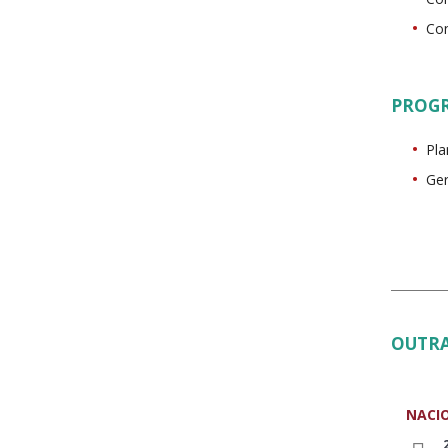
Con
PROG
Pla
Ger
OUTRA
NACI