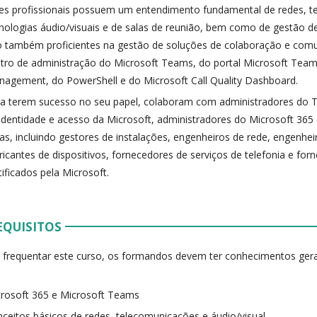
es profissionais possuem um entendimento fundamental de redes, t
nologias áudio/visuais e de salas de reunião, bem como de gestão de
 também proficientes na gestão de soluções de colaboração e com
tro de administração do Microsoft Teams, do portal Microsoft Te
agement, do PowerShell e do Microsoft Call Quality Dashboard.
a terem sucesso no seu papel, colaboram com administradores do 
identidade e acesso da Microsoft, administradores do Microsoft 365
as, incluindo gestores de instalações, engenheiros de rede, engenhe
ricantes de dispositivos, fornecedores de serviços de telefonia e fo
tificados pela Microsoft.
EQUISITOS
 frequentar este curso, os formandos devem ter conhecimentos gera
rosoft 365 e Microsoft Teams
ceitos básicos de redes, telecomunicações e áudio/visual