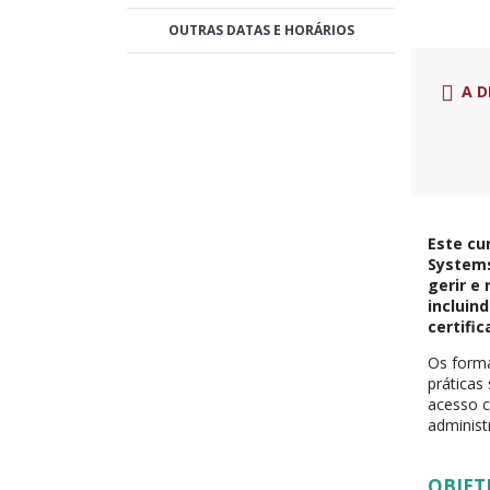
OUTRAS DATAS E HORÁRIOS
A D
Este cu
Systems
gerir e
incluin
certific
Os forma
práticas
acesso c
adminis
OBJET