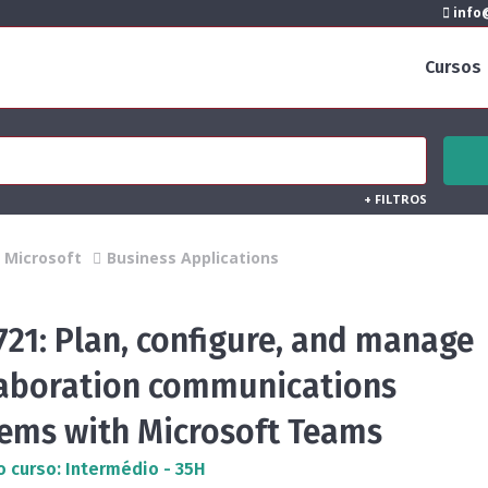
info@
Cursos
+
FILTROS
Microsoft
Business Applications
21: Plan, configure, and manage
laboration communications
tems with Microsoft Teams
o curso: Intermédio - 35H