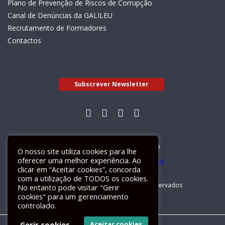
Plano de Prevenção de Riscos de Corrupção
Canal de Denúncias da GALILEU
Recrutamento de Formadores
Contactos
Subscrever Newsletter
Livro de Reclamações Electrónico
O nosso site utiliza cookies para lhe
oferecer uma melhor experiência. Ao
clicar em “Aceitar cookies”, concorda
com a utilização de TODOS os cookies.
GALILEU 2026 © Todos os direitos reservados
No entanto pode visitar "Gerir
cookies" para um gerenciamento
controlado.
Gerir cookies
Aceitar cookies