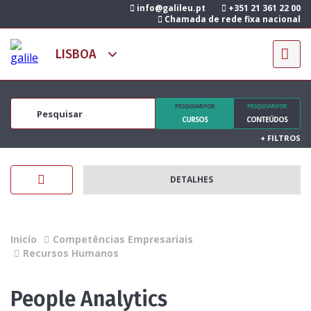
info@galileu.pt
+351 21 361 22 00
Chamada de rede fixa nacional
PESQUISAR POR
PESQUISAR POR
CURSOS
CONTEÚDOS
+
FILTROS
DETALHES
Inicío
Competências Empresariais
Recursos Humanos
People Analytics