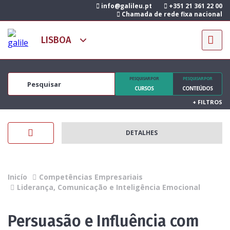
info@galileu.pt
+351 21 361 22 00
Chamada de rede fixa nacional
PESQUISAR POR
PESQUISAR POR
CURSOS
CONTEÚDOS
+
FILTROS
DETALHES
Inicío
Competências Empresariais
Liderança, Comunicação e Inteligência Emocional
Persuasão e Influência com