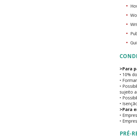
How
Wor
Wri
Pub
Gui
COND
>Para p
• 10% do
• Forman
• Possib
sujeito 
• Possib
• Isenção
>Para 
• Empres
• Empres
PRÉ-R