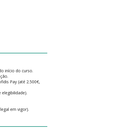
do início do curso.
ição.
idis Pay (até 2.500€,
elegibilidade).
legal em vigor).