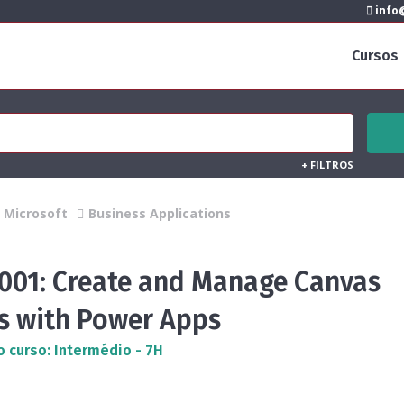
info@
Cursos
+
FILTROS
Microsoft
Business Applications
7001: Create and Manage Canvas
s with Power Apps
o curso: Intermédio - 7H