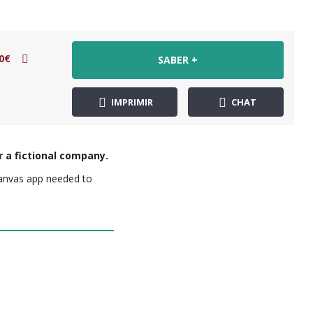
0€
SABER +
IMPRIMIR
CHAT
 a fictional company.
canvas app needed to