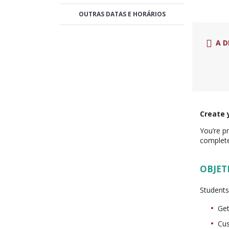
OUTRAS DATAS E HORÁRIOS
A D
Create 
You’re p
complete
OBJET
Students 
Get
Cus