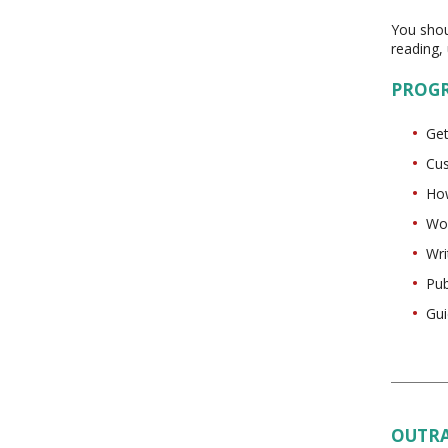
You shou
reading,
PROG
Get
Cus
How
Wor
Wri
Pub
Gui
OUTRA