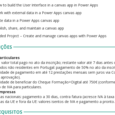
 to build the User Interface in a canvas app in Power Apps
k with external data in a Power Apps canvas app
te data in a Power Apps canvas app
lish, share, and maintain a canvas app
ded Project – Create and manage canvas apps with Power Apps
IÇÕES
articulares
 valor total pago no ato da inscrição; restante valor até 7 dias antes 
dos não residentes em Portugal: pagamento de 50% no ato da inscr
ilidade de pagamento em até 12 prestações mensais sem juros via Cof
a aprovação).
ilidade de beneficiar do Cheque Formação+Digital até 750€ (conforme 
 de IVA para particulares.
empresas
as nacionais: pagamento a 30 dias, contra fatura (acresce IVA à taxa 
as da UE e fora da UE: valores isentos de IVA e pagamento a pronto.
EQUISITOS