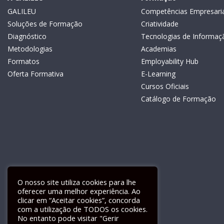
GALILEU
Competências Empresaria
Soluções de Formação
Criatividade
Diagnóstico
Tecnologias de Informaç
Metodologias
Academias
Formatos
Employability Hub
Oferta Formativa
E-Learning
Cursos Oficiais
Catálogo de Formação
O nosso site utiliza cookies para lhe
oferecer uma melhor experiência. Ao
clicar em “Aceitar cookies”, concorda
com a utilização de TODOS os cookies.
Livro de Reclamações Electrónico
No entanto pode visitar "Gerir