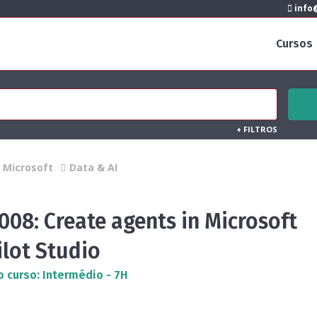
info@
Cursos
+
FILTROS
Microsoft
Data & AI
008: Create agents in Microsoft
ilot Studio
o curso: Intermédio - 7H