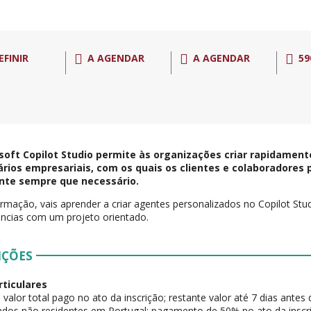
EFINIR
A AGENDAR
A AGENDAR
59
soft Copilot Studio permite às organizações criar rapidame
rios empresariais, com os quais os clientes e colaboradores 
nte sempre que necessário.
rmação, vais aprender a criar agentes personalizados no Copilot Stud
ncias com um projeto orientado.
IÇÕES
rticulares
 valor total pago no ato da inscrição; restante valor até 7 dias antes 
dos não residentes em Portugal: pagamento de 50% no ato da inscriç