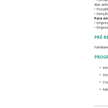
dias ante
• Possib
• Isenção
Para e
• Empres
• Empres
PRÉ-R
Familiar
PROG
Int
Des
Cri
Adi