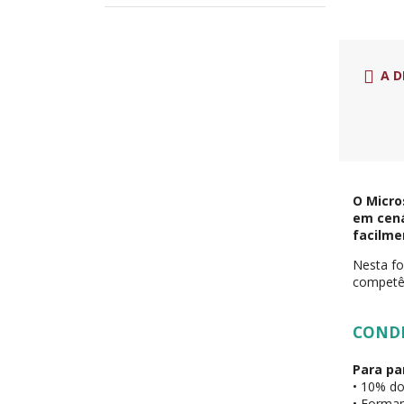
A D
O Micro
em cená
facilme
Nesta fo
competê
COND
Para pa
• 10% do
• Forman