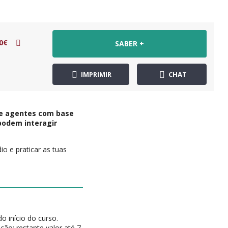
0€
SABER +
IMPRIMIR
CHAT
nte agentes com base
podem interagir
io e praticar as tuas
do início do curso.
ão; restante valor até 7