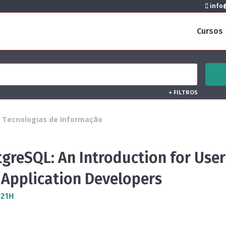
info@
Cursos
+
FILTROS
Tecnologias de Informação
greSQL: An Introduction for User
 Application Developers
 21H