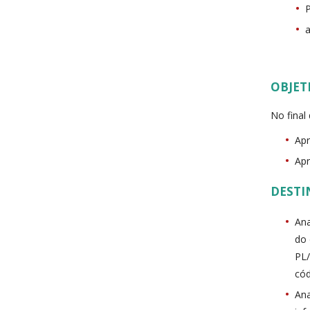
OBJET
No final
Apr
Apr
DESTI
Ana
do 
PL/
cód
Ana