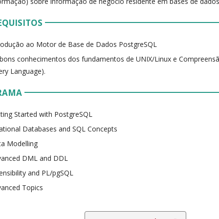
ormação) sobre informação de negócio residente em bases de dado
EQUISITOS
trodução ao Motor de Base de Dados PostgreSQL
bons conhecimentos dos fundamentos de UNIX/Linux e Compreensão
ry Language).
RAMA
ting Started with PostgreSQL
ational Databases and SQL Concepts
a Modelling
vanced DML and DDL
ensibility and PL/pgSQL
vanced Topics