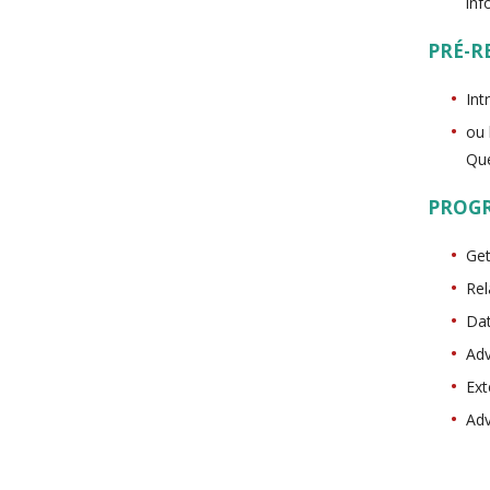
inf
PRÉ-R
In
ou 
Que
PROG
Get
Rel
Dat
Ad
Ext
Ad