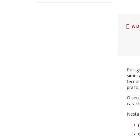
A D
Postgr
simult
tecnol
prazo,
O seu 
caract
Nesta 