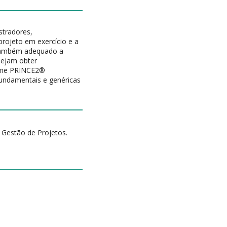
stradores,
projeto em exercício e a
 também adequado a
sejam obter
xame PRINCE2®
fundamentais e genéricas
 Gestão de Projetos.