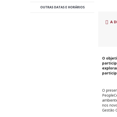
OUTRAS DATAS E HORÁRIOS
A D
O objet
partici
explora
partici
O presen
PeopleCe
ambient
nos nov
Gestão 