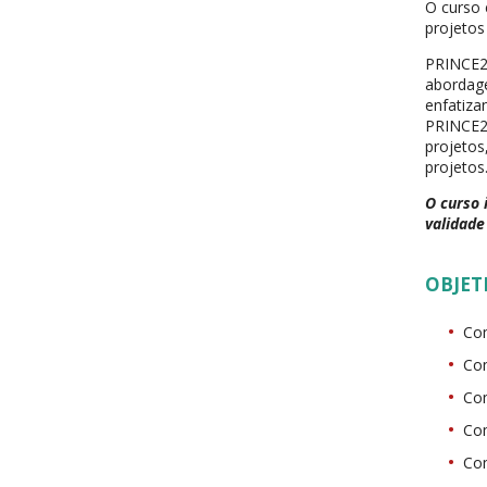
O curso
projeto
PRINCE2
abordage
enfatiza
PRINCE2®
projetos
projetos
O curso 
validade
OBJET
Com
Co
Com
Com
Co