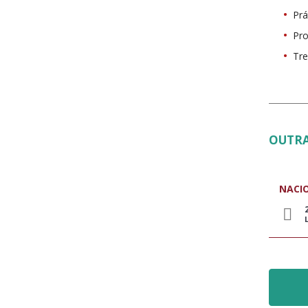
Prá
Pr
Tre
OUTRA
NACI