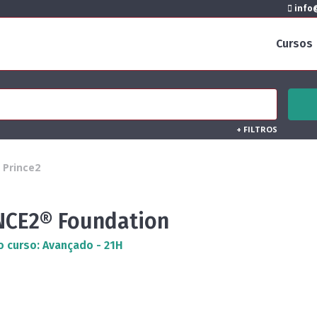
info@
Cursos
+
FILTROS
Prince2
NCE2® Foundation
o curso: Avançado - 21H