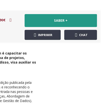
90€
SABER +
IMPRIMIR
CHAT
 é capacitar os
a de projetos,
sso, visa auxiliar os
dição publicada pela
os e reconhecendo o
ntrada nas pessoas e
ças, Abordagem de
e Gestão de Dados).