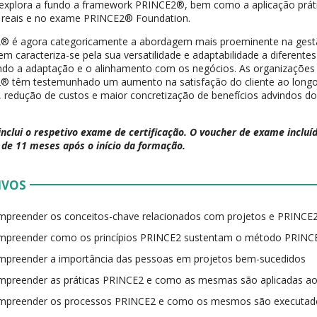
 explora a fundo a framework PRINCE2®, bem como a aplicação prá
s reais e no exame PRINCE2® Foundation.
® é agora categoricamente a abordagem mais proeminente na gestã
m caracteriza-se pela sua versatilidade e adaptabilidade a diferentes
ndo a adaptação e o alinhamento com os negócios. As organizações
 têm testemunhado um aumento na satisfação do cliente ao longo 
, redução de custos e maior concretização de benefícios advindos do
.
inclui o respetivo exame de certificação. O voucher de exame inclu
 de 11 meses após o início da formação.
IVOS
preender os conceitos-chave relacionados com projetos e PRINCE
mpreender como os princípios PRINCE2 sustentam o método PRINC
preender a importância das pessoas em projetos bem-sucedidos
preender as práticas PRINCE2 e como as mesmas são aplicadas ao
mpreender os processos PRINCE2 e como os mesmos são executado