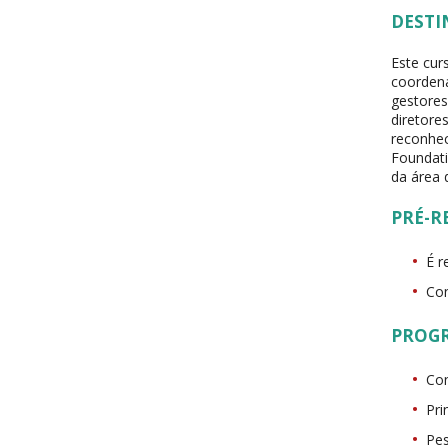
DESTI
Este cur
coordena
gestore
diretore
reconhe
Foundati
da área 
PRÉ-R
É r
Con
PROG
Con
Pri
Pe