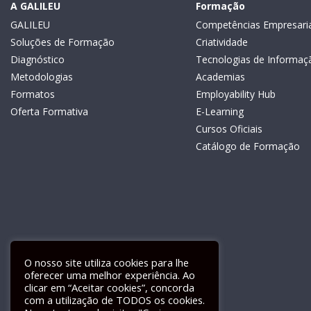
A GALILEU
Formação
GALILEU
Competências Empresaria
Soluções de Formação
Criatividade
Diagnóstico
Tecnologias de Informaç
Metodologias
Academias
Formatos
Employability Hub
Oferta Formativa
E-Learning
Cursos Oficiais
Catálogo de Formação
O nosso site utiliza cookies para lhe
oferecer uma melhor experiência. Ao
clicar em “Aceitar cookies”, concorda
com a utilização de TODOS os cookies.
Livro de Reclamações Electrónico