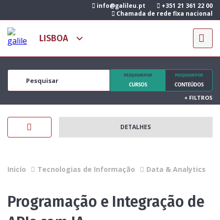
info@galileu.pt
+351 21 361 22 00
Chamada de rede fixa nacional
PESQUISAR POR
PESQUISAR POR
CURSOS
CONTEÚDOS
+
FILTROS
DETALHES
Inicío
Tecnologias de Informação
Data & Analytics
Programação e Integração de