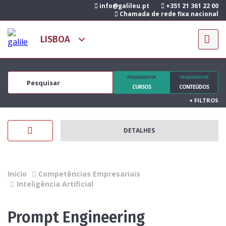
info@galileu.pt
+351 21 361 22 00
Chamada de rede fixa nacional
PESQUISAR POR
PESQUISAR POR
CURSOS
CONTEÚDOS
+
FILTROS
DETALHES
Inicío
Competências Empresariais
Inteligência Artificial
Prompt Engineering