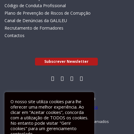
Código de Conduta Profissional
Plano de Prevenção de Riscos de Corrupção
Canal de Denúncias da GALILEU
Recrutamento de Formadores
Contactos
Subscrever Newsletter
Livro de Reclamações Electrónico
O nosso site utiliza cookies para lhe
oferecer uma melhor experiência. Ao
clicar em “Aceitar cookies”, concorda
com a utilização de TODOS os cookies.
GALILEU 2026 © Todos os direitos reservados
No entanto pode visitar "Gerir
cookies" para um gerenciamento
controlado.