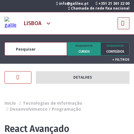
info@galileu.pt
+351 21 361 22 00
Chamada de rede fixa nacional
PESQUISAR POR
PESQUISAR POR
CURSOS
CONTEÚDOS
+
FILTROS
DETALHES
Inicío
Tecnologias de Informação
Desenvolvimento / Programação
React Avançado