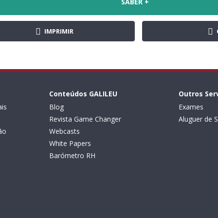
SABER +
IMPRIMIR
Conteúdos GALILEU
Outros Ser
is
Blog
Exames
Revista Game Changer
Aluguer de S
ão
Webcasts
White Papers
Barómetro RH