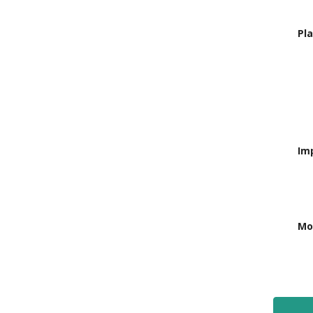
Pl
Im
Mo