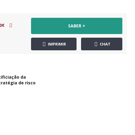
0€
SABER +
IMPRIMIR
CHAT
ificiação da
ratégia de risco