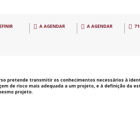
EFINIR
A AGENDAR
A AGENDAR
71
rso pretende transmitir os conhecimentos necessários à ident
em de risco mais adequada a um projeto, e à definição da est
mesmo projeto.