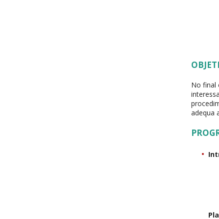
OBJET
No final
interess
procedim
adequa a
PROG
In
Pl