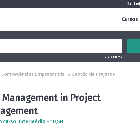
info@
Cursos
+
FILTROS
Competências Empresariais
Gestão de Projetos
k Management in Project
agement
o curso: Intermédio - 10,5H