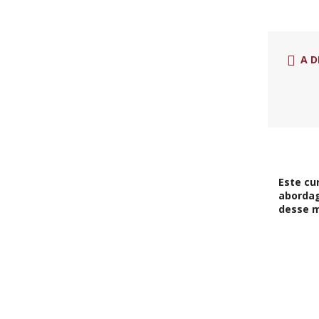
A D
Este cu
abordag
desse 