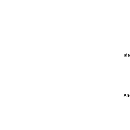
Id
An