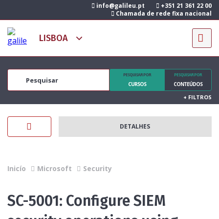
info@galileu.pt
+351 21 361 22 00
Chamada de rede fixa nacional
PESQUISAR POR
PESQUISAR POR
CURSOS
CONTEÚDOS
+
FILTROS
DETALHES
Inicío
Microsoft
Security
SC-5001: Configure SIEM