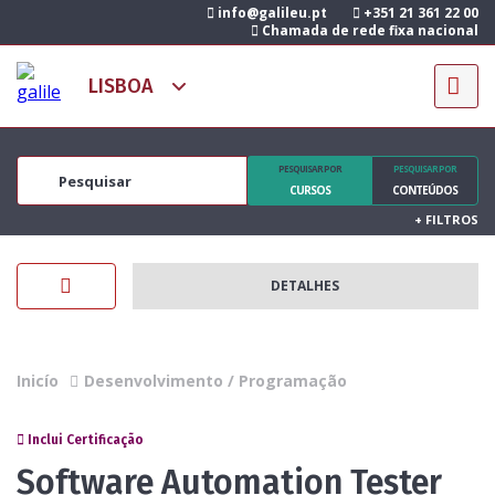
info@galileu.pt
+351 21 361 22 00
Chamada de rede fixa nacional
PESQUISAR POR
PESQUISAR POR
CURSOS
CONTEÚDOS
+
FILTROS
DETALHES
Inicío
Desenvolvimento / Programação
Inclui Certificação
Software Automation Tester