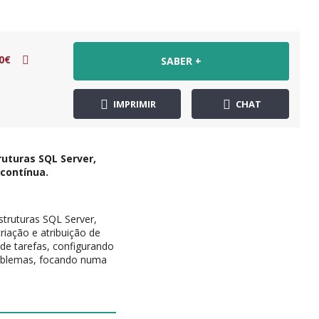
0€
SABER +
IMPRIMIR
CHAT
uturas SQL Server,
contínua.
truturas SQL Server,
riação e atribuição de
e tarefas, configurando
roblemas, focando numa