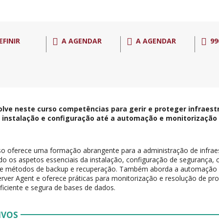
EFINIR
A AGENDAR
A AGENDAR
99
lve neste curso competências para gerir e proteger infraestr
 instalação e configuração até a automação e monitorização 
so oferece uma formação abrangente para a administração de infraes
o os aspetos essenciais da instalação, configuração de segurança, c
 e métodos de backup e recuperação. Também aborda a automação d
rver Agent e oferece práticas para monitorização e resolução de p
ficiente e segura de bases de dados.
IVOS