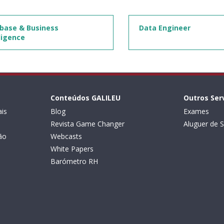
base & Business
Data Engineer
lligence
Conteúdos GALILEU
Outros Ser
is
Blog
Exames
Revista Game Changer
Aluguer de S
ão
Webcasts
White Papers
Barómetro RH