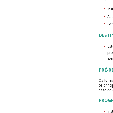
Ins
Aut
Ger
DESTI
Est
pro
seu
PRÉ-R
Os forma
os princ
base de 
PROG
Ins