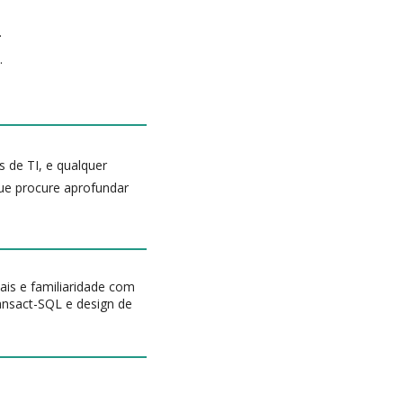
.
.
s de TI, e qualquer
que procure aprofundar
is e familiaridade com
ransact-SQL e design de