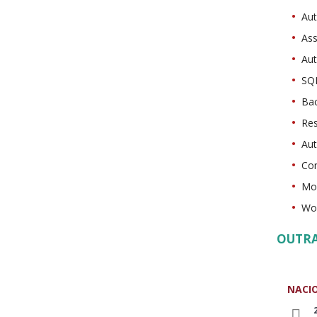
Aut
Ass
Aut
SQ
Bac
Res
Au
Con
Mon
Wor
OUTRA
NACI