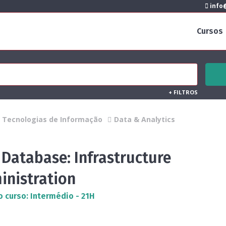
info@
Cursos
+
FILTROS
Tecnologias de Informação
Data & Analytics
Database: Infrastructure
inistration
o curso: Intermédio - 21H