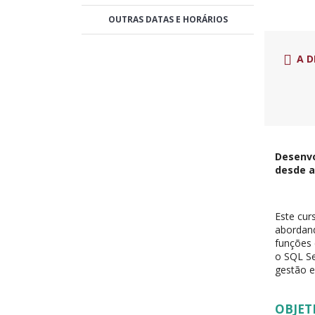
OUTRAS DATAS E HORÁRIOS
A D
Desenvo
desde a
Este cur
abordand
funções
o SQL Se
gestão e
OBJET