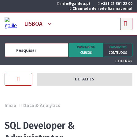
info@galileu.pt
+351 21 361 22 00
Chamada de rede fixa nacional
PESQUISAR POR
PESQUISAR POR
CURSOS
CONTEÚDOS
+
FILTROS
DETALHES
Inicío
Data & Analytics
SQL Developer &